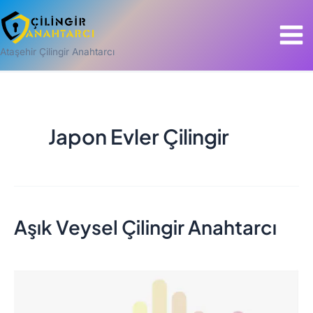
İçeriğe
Mai
atla
Men
Ataşehir Çilingir Anahtarcı
Japon Evler Çilingir
Aşık Veysel Çilingir Anahtarcı
Aşık
Veysel
Çilingir
Anahtarcı