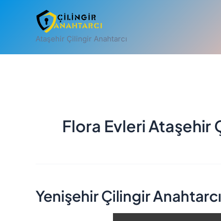
İçeriğe
atla
Ataşehir Çilingir Anahtarcı
Flora Evleri Ataşehir Ç
Yenişehir Çilingir Anahtarc
Yenişehir
Çilingir