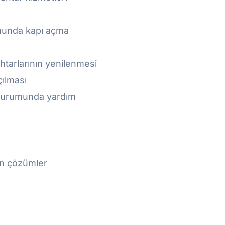
umunda kapı açma
htarlarının yenilenmesi
çılması
 durumunda yardım
çin çözümler