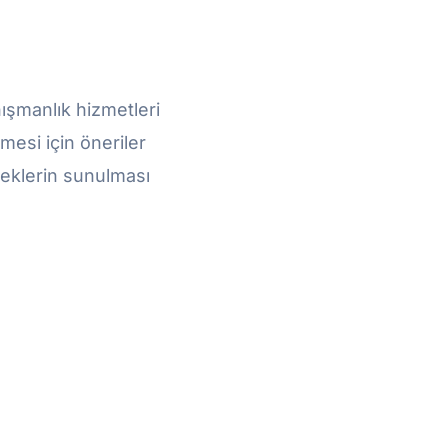
nışmanlık hizmetleri
lmesi için öneriler
eneklerin sunulması