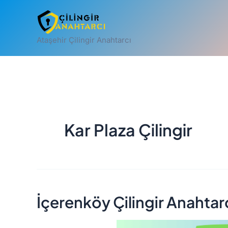
İçeriğe
atla
Ataşehir Çilingir Anahtarcı
Kar Plaza Çilingir
İçerenköy Çilingir Anahtar
İçerenköy
Çilingir