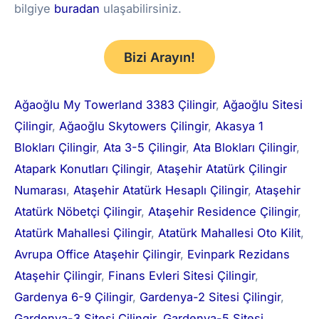
bilgiye
buradan
ulaşabilirsiniz.
Bizi Arayın!
Ağaoğlu My Towerland 3383 Çilingir
, 
Ağaoğlu Sitesi
Çilingir
, 
Ağaoğlu Skytowers Çilingir
, 
Akasya 1
Blokları Çilingir
, 
Ata 3-5 Çilingir
, 
Ata Blokları Çilingir
, 
Atapark Konutları Çilingir
, 
Ataşehir Atatürk Çilingir
Numarası
, 
Ataşehir Atatürk Hesaplı Çilingir
, 
Ataşehir
Atatürk Nöbetçi Çilingir
, 
Ataşehir Residence Çilingir
, 
Atatürk Mahallesi Çilingir
, 
Atatürk Mahallesi Oto Kilit
, 
Avrupa Office Ataşehir Çilingir
, 
Evinpark Rezidans
Ataşehir Çilingir
, 
Finans Evleri Sitesi Çilingir
, 
Gardenya 6-9 Çilingir
, 
Gardenya-2 Sitesi Çilingir
, 
Gardenya-3 Sitesi Çilingir
, 
Gardenya-5 Sitesi