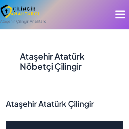
İçeriğe
Mai
atla
Men
Ataşehir Çilingir Anahtarcı
Ataşehir Atatürk
Nöbetçi Çilingir
Ataşehir Atatürk Çilingir
Ataşehir
Atatürk
Çilingir