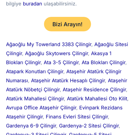
bilgiye
buradan
ulaşabilirsiniz.
Bizi Arayın!
Ağaoğlu My Towerland 3383 Çilingir
, 
Ağaoğlu Sitesi
Çilingir
, 
Ağaoğlu Skytowers Çilingir
, 
Akasya 1
Blokları Çilingir
, 
Ata 3-5 Çilingir
, 
Ata Blokları Çilingir
, 
Atapark Konutları Çilingir
, 
Ataşehir Atatürk Çilingir
Numarası
, 
Ataşehir Atatürk Hesaplı Çilingir
, 
Ataşehir
Atatürk Nöbetçi Çilingir
, 
Ataşehir Residence Çilingir
, 
Atatürk Mahallesi Çilingir
, 
Atatürk Mahallesi Oto Kilit
, 
Avrupa Office Ataşehir Çilingir
, 
Evinpark Rezidans
Ataşehir Çilingir
, 
Finans Evleri Sitesi Çilingir
, 
Gardenya 6-9 Çilingir
, 
Gardenya-2 Sitesi Çilingir
, 
Gardenya-3 Sitesi Çilingir
, 
Gardenya-5 Sitesi