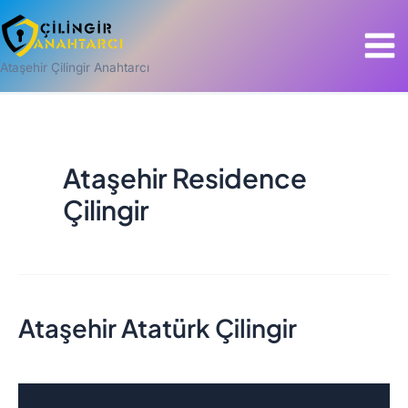
İçeriğe
Mai
atla
Men
Ataşehir Çilingir Anahtarcı
Ataşehir Residence
Çilingir
Ataşehir Atatürk Çilingir
Ataşehir
Atatürk
Çilingir