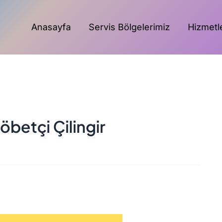
Anasayfa
Servis Bölgelerimiz
Hizmetl
betçi Çilingir