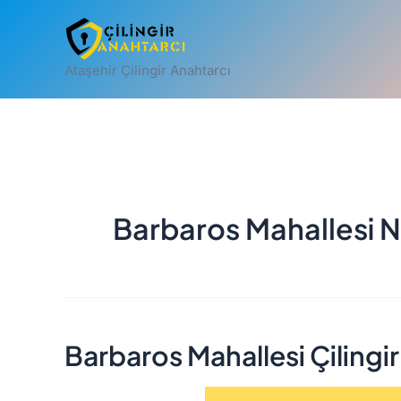
İçeriğe
atla
Ataşehir Çilingir Anahtarcı
Barbaros Mahallesi Nö
Barbaros Mahallesi Çilingir
Barbaros
Mahallesi