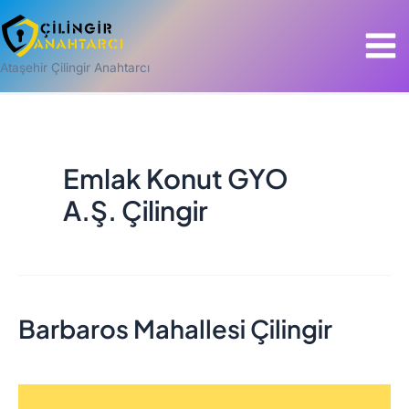
İçeriğe
Mai
atla
Men
Ataşehir Çilingir Anahtarcı
Emlak Konut GYO
A.Ş. Çilingir
Barbaros Mahallesi Çilingir
Barbaros
Mahallesi
Çilingir