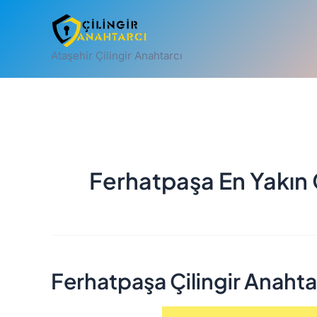
İçeriğe
atla
Ataşehir Çilingir Anahtarcı
Ferhatpaşa En Yakın Ç
Ferhatpaşa Çilingir Anahta
Ferhatpaşa
Çilingir