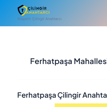
İçeriğe
atla
Ataşehir Çilingir Anahtarcı
Ferhatpaşa Mahallesi 
Ferhatpaşa Çilingir Anahta
Ferhatpaşa
Çilingir