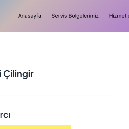
Anasayfa
Servis Bölgelerimiz
Hizmetl
Çilingir
rcı